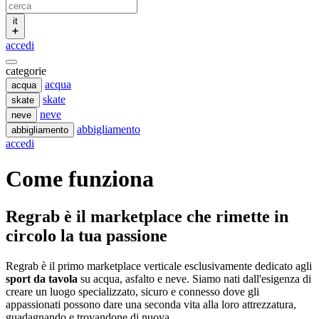
it
accedi
categorie
acqua
acqua
skate
skate
neve
neve
abbigliamento
abbigliamento
accedi
Come funziona
Regrab è il marketplace che rimette in
circolo la tua passione
Regrab è il primo marketplace verticale esclusivamente dedicato agli
sport da tavola
su acqua, asfalto e neve. Siamo nati dall'esigenza di
creare un luogo specializzato, sicuro e connesso dove gli
appassionati possono dare una seconda vita alla loro attrezzatura,
guadagnando e trovandone di nuova.