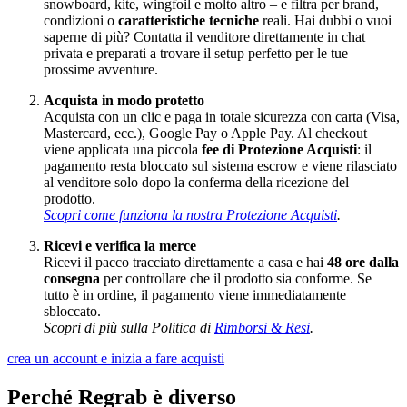
snowboard, kite, wingfoil e molto altro – e filtra per brand,
condizioni o
caratteristiche tecniche
reali. Hai dubbi o vuoi
saperne di più? Contatta il venditore direttamente in chat
privata e preparati a trovare il setup perfetto per le tue
prossime avventure.
Acquista in modo protetto
Acquista con un clic e paga in totale sicurezza con carta (Visa,
Mastercard, ecc.), Google Pay o Apple Pay. Al checkout
viene applicata una piccola
fee di Protezione Acquisti
: il
pagamento resta bloccato sul sistema escrow e viene rilasciato
al venditore solo dopo la conferma della ricezione del
prodotto.
Scopri come funziona la nostra Protezione Acquisti
.
Ricevi e verifica la merce
Ricevi il pacco tracciato direttamente a casa e hai
48 ore dalla
consegna
per controllare che il prodotto sia conforme. Se
tutto è in ordine, il pagamento viene immediatamente
sbloccato.
Scopri di più sulla Politica di
Rimborsi & Resi
.
crea un account e inizia a fare acquisti
Perché Regrab è diverso